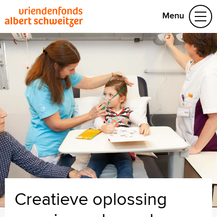
Menu
Projecten
Maak uw eigen actie
Doneren
Over ons
Aanvraag indienen
www.asz.nl
Creatieve oplossing